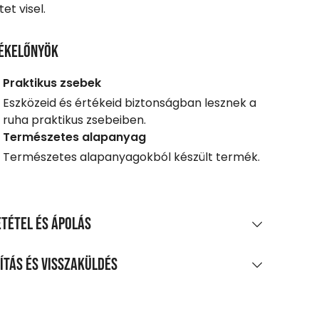
et visel.
ékelőnyök
Praktikus zsebek
Eszközeid és értékeid biztonságban lesznek a
ruha praktikus zsebeiben.
Természetes alapanyag
Természetes alapanyagokból készült termék.
tétel és ápolás
AGÖSSZETÉTEL
ítás és visszaküldés
os pamut twill
LÍTÁS
TÍTÁS ÉS KEZELÉS