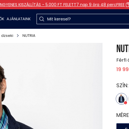
INGYENES KISZÁLLÍTÁS - 5.000 FT FELETT
7 nap 9 óra 48 perc
FREE
TŐK
AJÁNLATAINK
 dzseki
NUTRIA
NUT
Férfi
19 9
SZÍN
MÉRE