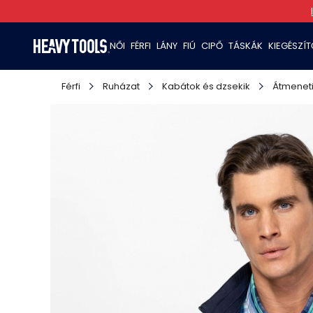
NŐI
FÉRFI
LÁNY
FIÚ
CIPŐ
TÁSKÁK
KIEGÉSZÍ
Férfi
Ruházat
Kabátok és dzsekik
Átmeneti