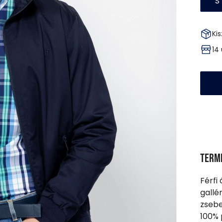
S
Kis
14
Term
Férfi
gallé
zsebe
100% 