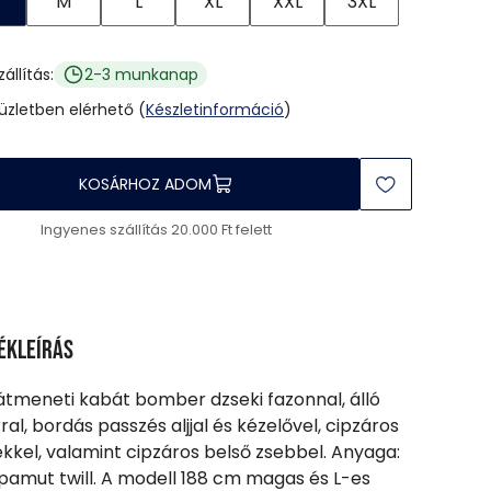
M
L
XL
XXL
3XL
zállítás:
2-3 munkanap
 üzletben elérhető (
Készletinformáció
)
KOSÁRHOZ ADOM
Ingyenes szállítás 20.000 Ft felett
ékleírás
 átmeneti kabát bomber dzseki fazonnal, álló
rral, bordás passzés aljjal és kézelővel, cipzáros
kkel, valamint cipzáros belső zsebbel. Anyaga:
pamut twill. A modell 188 cm magas és L-es