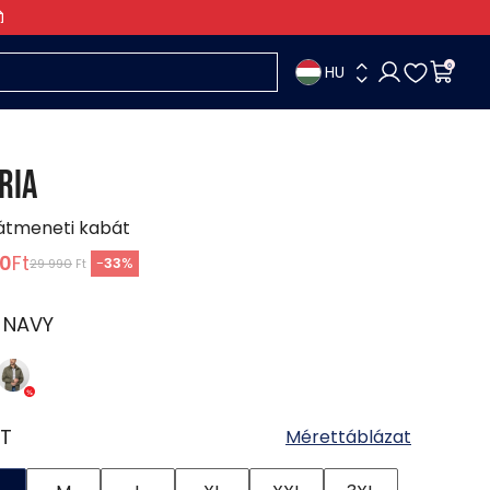
HU
0
RIA
 átmeneti kabát
90
Ft
-
33
%
29 990
Ft
:
NAVY
T
Mérettáblázat