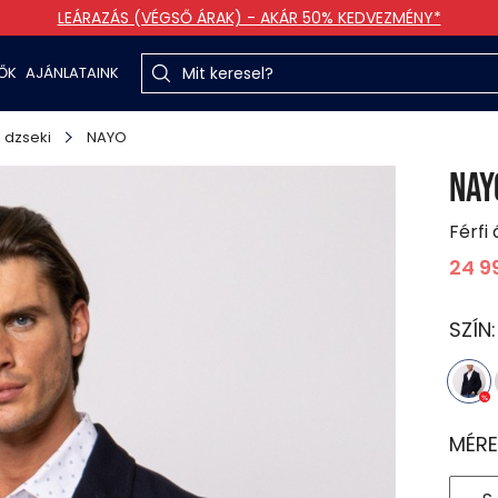
LEÁRAZÁS (VÉGSŐ ÁRAK) - AKÁR 50% KEDVEZMÉNY*
TŐK
AJÁNLATAINK
 dzseki
NAYO
NAY
Férfi
24 9
SZÍN
MÉRE