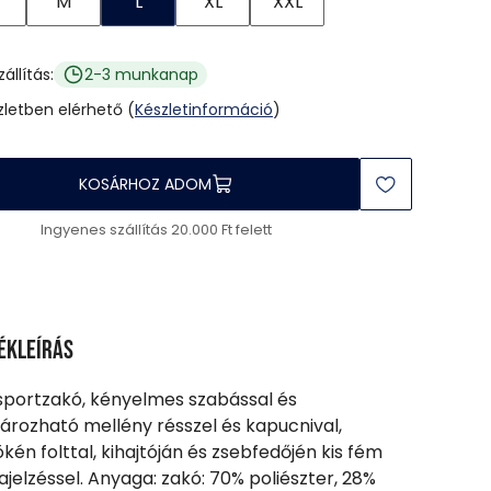
M
L
XL
XXL
zállítás:
2-3 munkanap
üzletben elérhető (
Készletinformáció
)
KOSÁRHOZ ADOM
Ingyenes szállítás 20.000 Ft felett
ékleírás
 sportzakó, kényelmes szabással és
zározható mellény résszel és kapucnival,
kén folttal, kihajtóján és zsebfedőjén kis fém
jelzéssel. Anyaga: zakó: 70% poliészter, 28%