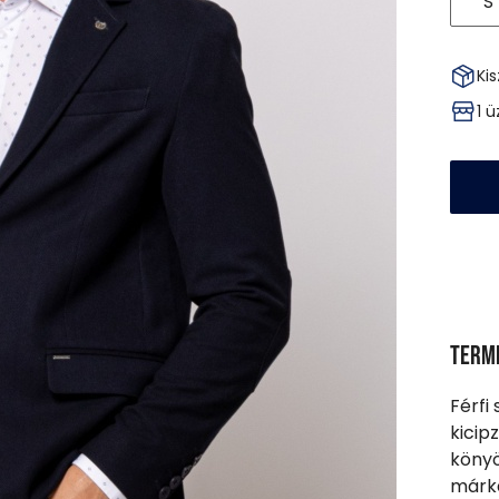
S
Kis
1 
Term
Férfi
kicip
könyö
márka