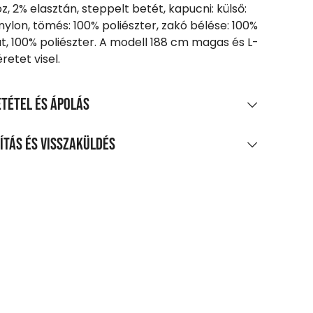
óz, 2% elasztán, steppelt betét, kapucni: külső:
nylon, tömés: 100% poliészter, zakó bélése: 100%
, 100% poliészter. A modell 188 cm magas és L-
retet visel.
tétel és ápolás
AGÖSSZETÉTEL
ítás és visszaküldés
oliészter, 16% viszkóz szövet
LÍTÁS
0 Ft feletti vásárlás esetén
enes
agpontra, automatába
t-tól
zszállítás
 Ft-tól