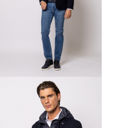
Részl
VIS
Csere
30 n
Vissz
1 290
Részl