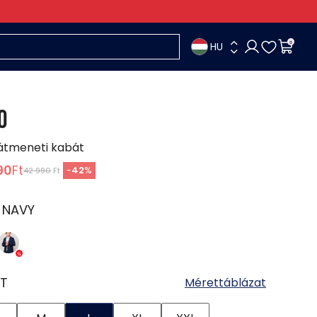
HU
0
O
 átmeneti kabát
90
Ft
-
42
%
42 990
Ft
:
NAVY
T
Mérettáblázat