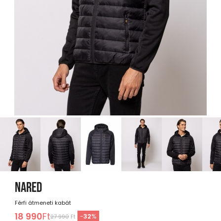
NARED
Férfi átmeneti kabát
18 990
Ft
-
32
%
27 990
Ft