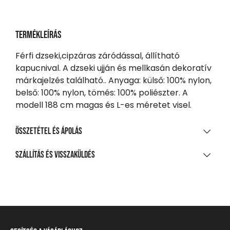
Termékleírás
Férfi dzseki,cipzáras záródással, állítható
kapucnival. A dzseki ujján és mellkasán dekoratív
márkajelzés található.. Anyaga: külső: 100% nylon,
belső: 100% nylon, tömés: 100% poliészter. A
modell 188 cm magas és L-es méretet visel.
Összetétel és ápolás
ANYAGÖSSZETÉTEL
Szállítás és visszaküldés
94% poliészter, 6% elasztán – Soft Shell / 100% nejlon –
SZÁLLÍTÁS
könnyű
20 000 Ft feletti vásárlás esetén
Ingyenes
Csomagpontra, automatába