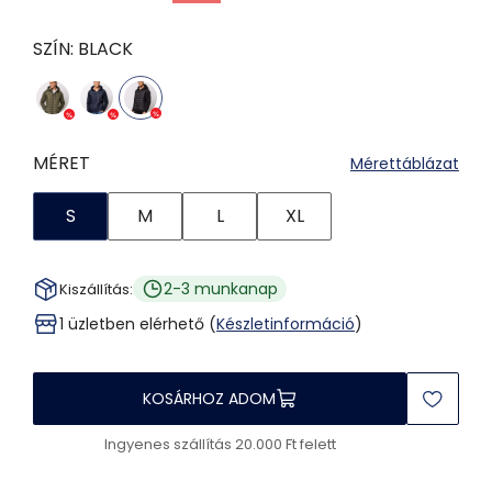
SZÍN:
BLACK
MÉRET
Mérettáblázat
S
M
L
XL
2-3 munkanap
Kiszállítás:
1 üzletben elérhető (
Készletinformáció
)
KOSÁRHOZ ADOM
Ingyenes szállítás 20.000 Ft felett