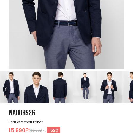
NADORS26
Férfi átmeneti kabát
15 990
Ft
-
52
%
32 990
Ft