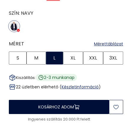
SZÍN:
NAVY
MÉRET
Mérettáblázat
S
M
L
XL
XXL
3XL
2-3 munkanap
Kiszállítás:
22 üzletben elérhető (
Készletinformáció
)
KOSÁRHOZ ADOM
Ingyenes szállítás 20.000 Ft felett