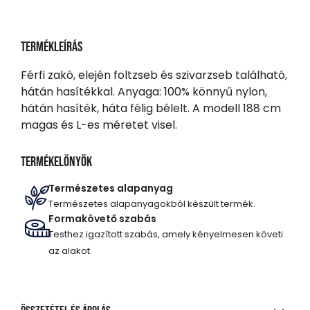
Termékleírás
Férfi zakó, elején foltzseb és szivarzseb található,
hátán hasítékkal. Anyaga: 100% könnyű nylon,
hátán hasíték, háta félig bélelt. A modell 188 cm
magas és L-es méretet visel.
Termékelőnyök
Természetes alapanyag
Természetes alapanyagokból készült termék.
Formakövető szabás
Testhez igazított szabás, amely kényelmesen követi
az alakot.