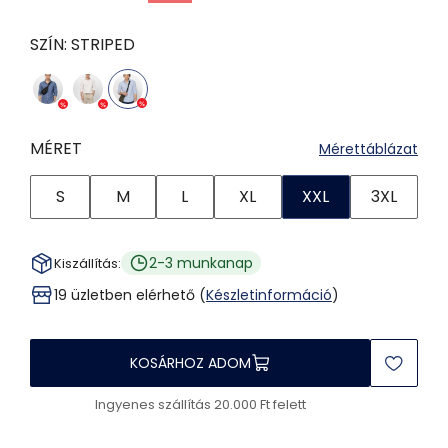
SZÍN:
STRIPED
MÉRET
Mérettáblázat
S
M
L
XL
XXL
3XL
2-3 munkanap
Kiszállítás:
19 üzletben elérhető (
Készletinformáció
)
KOSÁRHOZ ADOM
Ingyenes szállítás 20.000 Ft felett