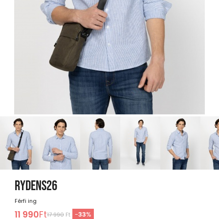
RYDENS26
Férfi ing
11 990
Ft
-
33
%
17 990
Ft