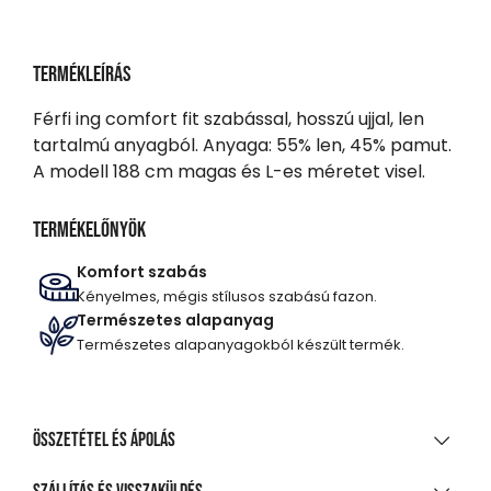
Termékleírás
Férfi ing comfort fit szabással, hosszú ujjal, len
tartalmú anyagból. Anyaga: 55% len, 45% pamut.
A modell 188 cm magas és L-es méretet visel.
Termékelőnyök
Komfort szabás
Kényelmes, mégis stílusos szabású fazon.
Természetes alapanyag
Természetes alapanyagokból készült termék.
Összetétel és ápolás
ANYAGÖSSZETÉTEL