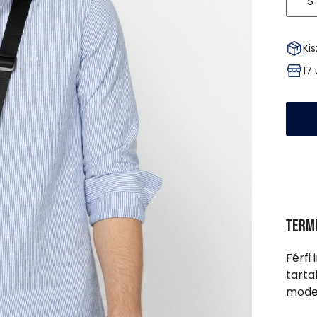
S
Kis
17
Term
Férfi 
tarta
model