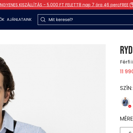
INGYENES KISZÁLLÍTÁS - 5.000 FT FELETT
8 nap 7 óra 46 perc
FREE
TŐK
AJÁNLATAINK
RYD
Férfi 
11 99
SZÍN
MÉRE