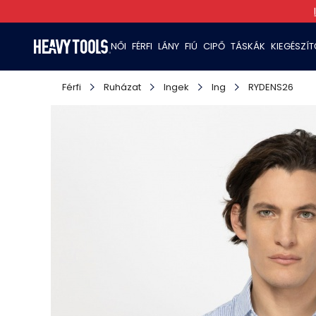
NŐI
FÉRFI
LÁNY
FIÚ
CIPŐ
TÁSKÁK
KIEGÉSZÍ
Férfi
Ruházat
Ingek
Ing
RYDENS26