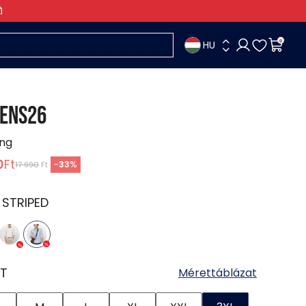
HU
0
ENS26
ing
0
Ft
-
33
%
17 990
Ft
:
STRIPED
T
Mérettáblázat