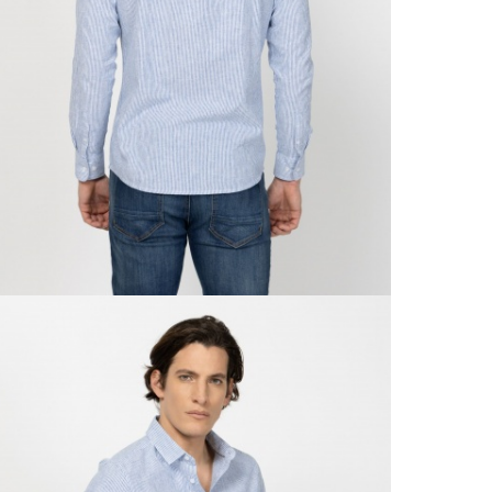
Csom
Ne
990 F
Gé
Házho
Va
1 290
Ne
Részl
Fü
VIS
Csere
30 n
Vissz
1 290
Részl