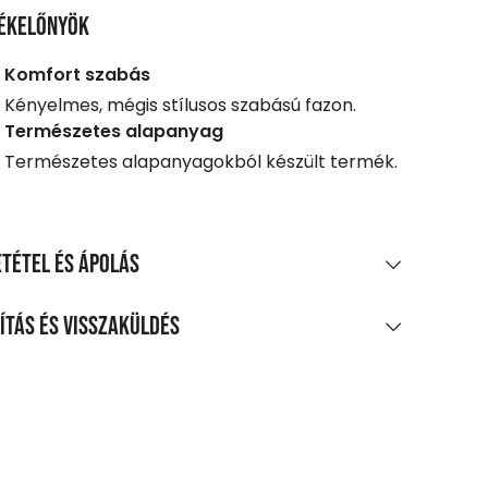
ékelőnyök
Komfort szabás
Kényelmes, mégis stílusos szabású fazon.
Természetes alapanyag
Természetes alapanyagokból készült termék.
tétel és ápolás
AGÖSSZETÉTEL
ítás és visszaküldés
amut, 20% len
LÍTÁS
TÍTÁS ÉS KEZELÉS
0 Ft feletti vásárlás esetén
legnagyobb mosási hőmérséklet 30°C,
enes
méletes eljárással