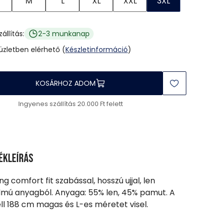
M
L
XL
XXL
3XL
zállítás:
2-3 munkanap
 üzletben elérhető (
Készletinformáció
)
KOSÁRHOZ ADOM
Ingyenes szállítás 20.000 Ft felett
ékleírás
ing comfort fit szabással, hosszú ujjal, len
lmú anyagból. Anyaga: 55% len, 45% pamut. A
l 188 cm magas és L-es méretet visel.