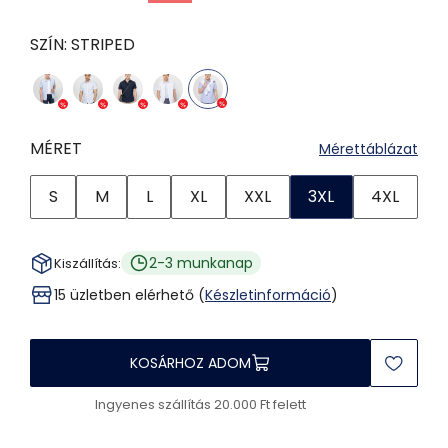
SZÍN:
STRIPED
MÉRET
Mérettáblázat
S
M
L
XL
XXL
3XL
4XL
2-3 munkanap
Kiszállítás:
15 üzletben elérhető (
Készletinformáció
)
KOSÁRHOZ ADOM
Ingyenes szállítás 20.000 Ft felett