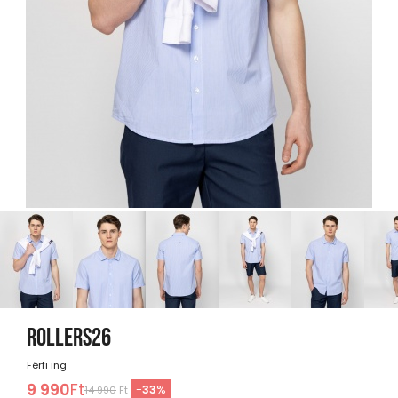
ROLLERS26
Férfi ing
9 990
Ft
-
33
%
14 990
Ft