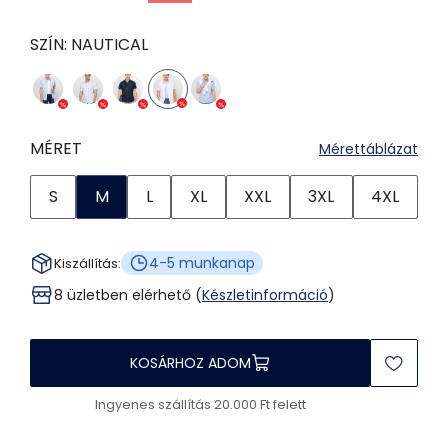
SZÍN:
NAUTICAL
MÉRET
Mérettáblázat
S
M
L
XL
XXL
3XL
4XL
4-5 munkanap
Kiszállítás:
8 üzletben elérhető (
Készletinformáció
)
KOSÁRHOZ ADOM
Ingyenes szállítás 20.000 Ft felett