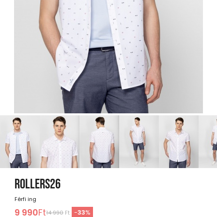
ROLLERS26
Férfi ing
9 990
Ft
-
33
%
14 990
Ft