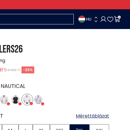
HU
0
LERS26
ing
0
Ft
-
33
%
14 990
Ft
:
NAUTICAL
T
Mérettáblázat