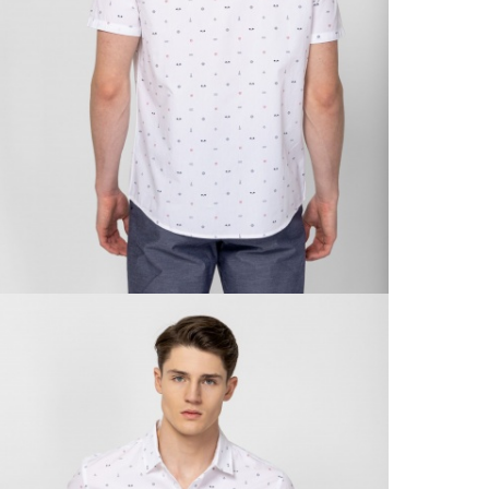
Csom
Ne
990 F
Gé
Házho
Va
1 290
Ne
Részl
VIS
Csere
30 n
Vissz
1 290
Részl