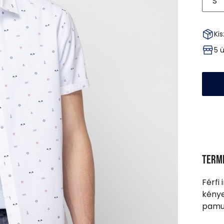
S
Kis
5 
Term
Férfi 
kénye
pamut