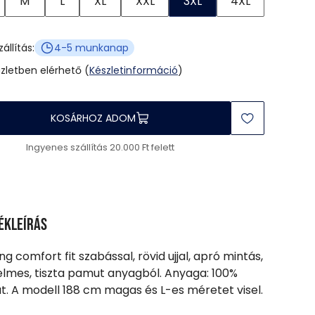
M
L
XL
XXL
3XL
4XL
zállítás:
4-5 munkanap
üzletben elérhető (
Készletinformáció
)
KOSÁRHOZ ADOM
Ingyenes szállítás 20.000 Ft felett
ékleírás
ing comfort fit szabással, rövid ujjal, apró mintás,
lmes, tiszta pamut anyagból. Anyaga: 100%
. A modell 188 cm magas és L-es méretet visel.