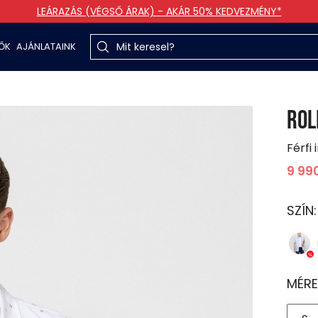
LEÁRAZÁS (VÉGSŐ ÁRAK) - AKÁR 50% KEDVEZMÉNY*
TŐK
AJÁNLATAINK
ROL
Férfi 
9 99
SZÍN
MÉRE