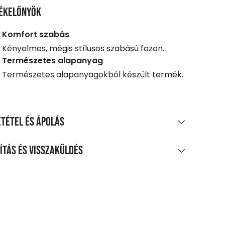
ékelőnyök
Komfort szabás
Kényelmes, mégis stílusos szabású fazon.
Természetes alapanyag
Természetes alapanyagokból készült termék.
tétel és ápolás
AGÖSSZETÉTEL
ítás és visszaküldés
 pamut
LÍTÁS
TÍTÁS ÉS KEZELÉS
0 Ft feletti vásárlás esetén
legnagyobb mosási hőmérséklet 30°C,
enes
méletes eljárással