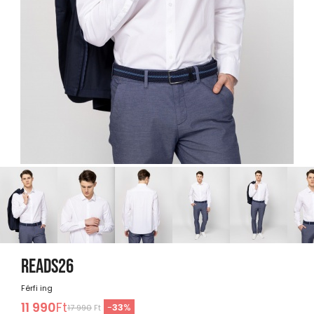
READS26
Férfi ing
11 990
Ft
-
33
%
17 990
Ft