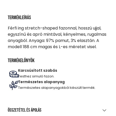
Termékleírás
Férfi ing stretch-shaped fazonnal, hosszú ujjal,
egyszínű és apró mintával, kényelmes, rugalmas
anyagból. Anyaga: 97% pamut, 3% elasztán. A
modell 188 cm magas és L-es méretet visel.
Termékelőnyök
Karcsúsított szabás
Testhez simuló fazon.
Természetes alapanyag
Természetes alapanyagokból készült termék.
Összetétel és ápolás