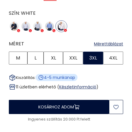
SZÍN:
WHITE
MÉRET
Mérettáblázat
M
L
XL
XXL
3XL
4XL
4-5 munkanap
Kiszállítás:
11 üzletben elérhető (
Készletinformáció
)
KOSÁRHOZ ADOM
Ingyenes szállítás 20.000 Ft felett