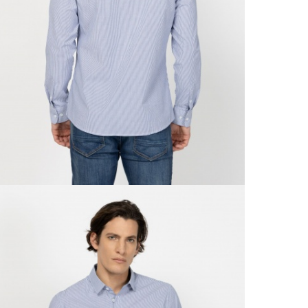
kí
Csom
Ne
990 F
Gé
Házho
Va
1 290
Ne
Részl
VIS
Csere
30 n
Vissz
1 290
Részl