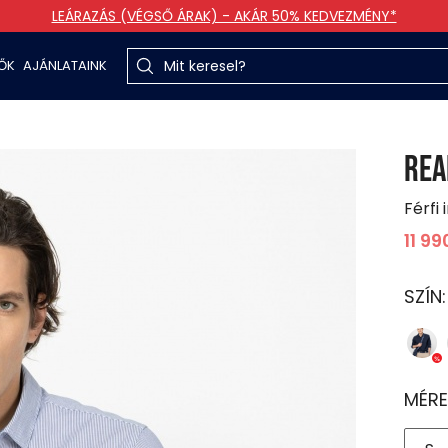
LEÁRAZÁS (VÉGSŐ ÁRAK) - AKÁR 50% KEDVEZMÉNY*
TŐK
AJÁNLATAINK
REA
Férfi 
11 99
SZÍN
MÉRE