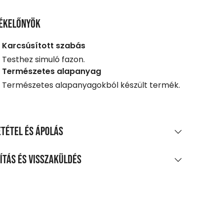
ékelőnyök
Karcsúsított szabás
Testhez simuló fazon.
Természetes alapanyag
Természetes alapanyagokból készült termék.
tétel és ápolás
AGÖSSZETÉTEL
ítás és visszaküldés
amut, 3% elasztán
LÍTÁS
TÍTÁS ÉS KEZELÉS
0 Ft feletti vásárlás esetén
legnagyobb mosási hőmérséklet 30°C,
enes