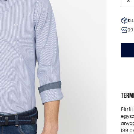
S
Kis
20
Term
Férfi
egysz
anyag
188 c