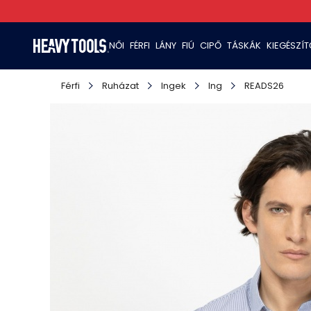
NŐI
FÉRFI
LÁNY
FIÚ
CIPŐ
TÁSKÁK
KIEGÉSZÍ
Férfi
Ruházat
Ingek
Ing
READS26