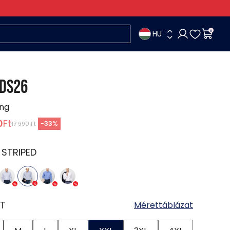
HU
0
DS26
ing
0
Ft
-
33
%
17 990
Ft
:
STRIPED
T
Mérettáblázat