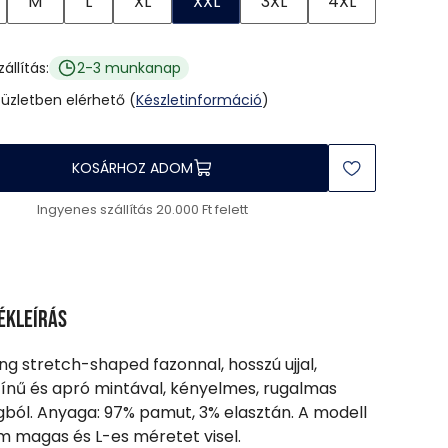
M
L
XL
XXL
3XL
4XL
zállítás:
2-3 munkanap
 üzletben elérhető (
Készletinformáció
)
KOSÁRHOZ ADOM
Ingyenes szállítás 20.000 Ft felett
ékleírás
 ing stretch-shaped fazonnal, hosszú ujjal,
ínű és apró mintával, kényelmes, rugalmas
ból. Anyaga: 97% pamut, 3% elasztán. A modell
m magas és L-es méretet visel.