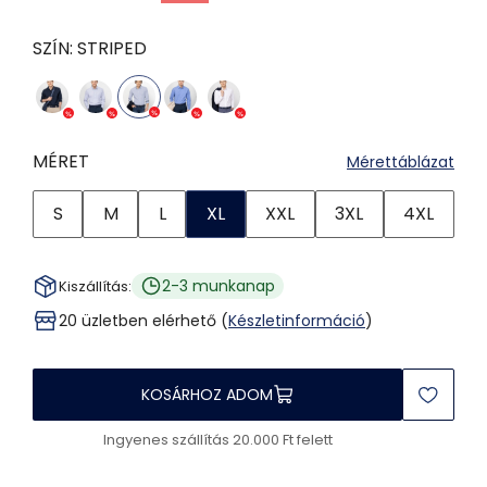
SZÍN:
STRIPED
MÉRET
Mérettáblázat
S
M
L
XL
XXL
3XL
4XL
2-3 munkanap
Kiszállítás:
20 üzletben elérhető (
Készletinformáció
)
KOSÁRHOZ ADOM
Ingyenes szállítás 20.000 Ft felett