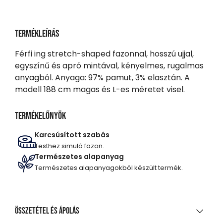
Termékleírás
Férfi ing stretch-shaped fazonnal, hosszú ujjal,
egyszínű és apró mintával, kényelmes, rugalmas
anyagból. Anyaga: 97% pamut, 3% elasztán. A
modell 188 cm magas és L-es méretet visel.
Termékelőnyök
Karcsúsított szabás
Testhez simuló fazon.
Természetes alapanyag
Természetes alapanyagokból készült termék.
Összetétel és ápolás