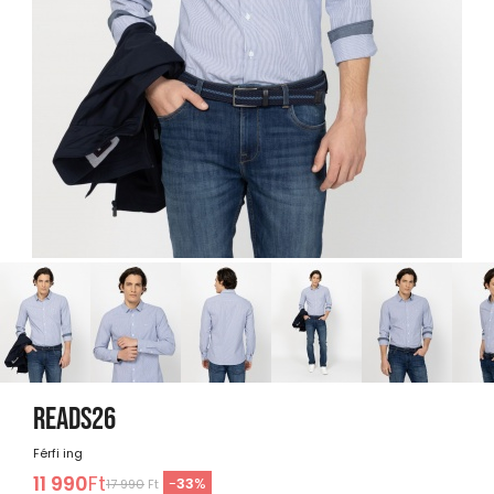
READS26
Férfi ing
11 990
Ft
-
33
%
17 990
Ft