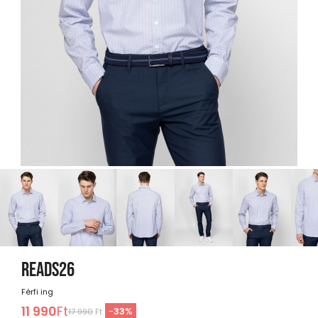
READS26
Férfi ing
11 990
Ft
-
33
%
17 990
Ft