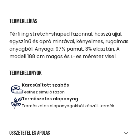
Termékleírás
Férfi ing stretch-shaped fazonnal, hosszú ujjal,
egyszínű és apró mintával, kényelmes, rugalmas
anyagból. Anyaga: 97% pamut, 3% elasztán. A
modell 188 cm magas és L-es méretet visel.
Termékelőnyök
Karcsúsított szabás
Testhez simuló fazon.
Természetes alapanyag
Természetes alapanyagokból készült termék.
Összetétel és ápolás