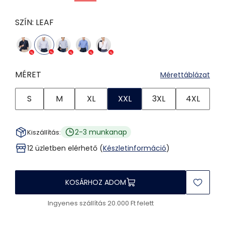
SZÍN:
LEAF
MÉRET
Mérettáblázat
S
M
XL
XXL
3XL
4XL
2-3 munkanap
Kiszállítás:
12 üzletben elérhető (
Készletinformáció
)
KOSÁRHOZ ADOM
Ingyenes szállítás 20.000 Ft felett