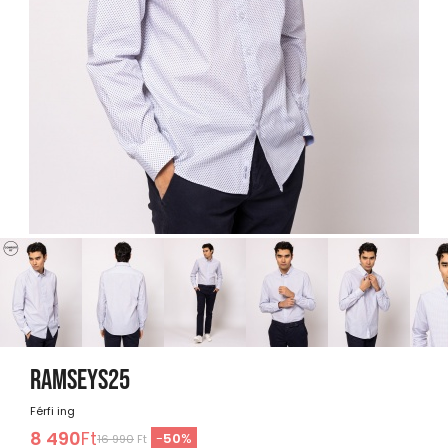
RAMSEYS25
Férfi ing
8 490
Ft
-
50
%
16 990
Ft