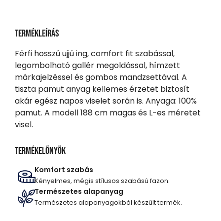
Termékleírás
Férfi hosszú ujjú ing, comfort fit szabással,
legombolható gallér megoldással, hímzett
márkajelzéssel és gombos mandzsettával. A
tiszta pamut anyag kellemes érzetet biztosít
akár egész napos viselet során is. Anyaga: 100%
pamut. A modell 188 cm magas és L-es méretet
visel.
Termékelőnyök
Komfort szabás
Kényelmes, mégis stílusos szabású fazon.
Természetes alapanyag
Természetes alapanyagokból készült termék.