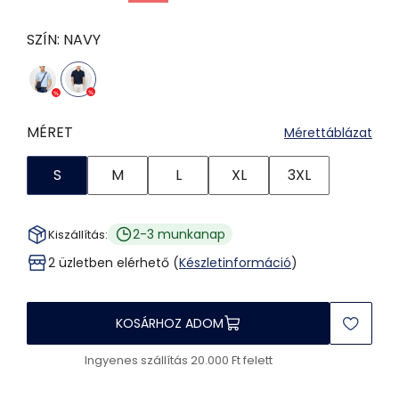
SZÍN:
NAVY
MÉRET
Mérettáblázat
S
M
L
XL
3XL
2-3 munkanap
Kiszállítás:
2 üzletben elérhető (
Készletinformáció
)
KOSÁRHOZ ADOM
Ingyenes szállítás 20.000 Ft felett