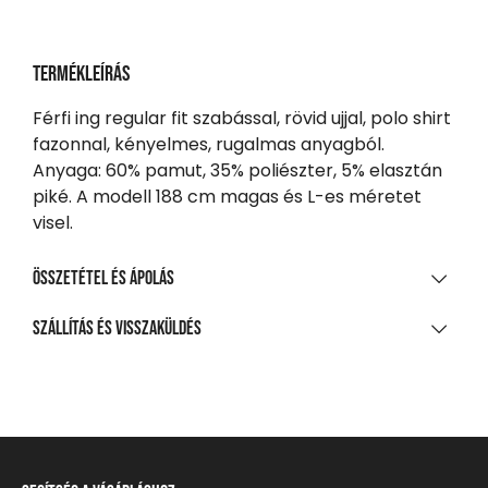
Termékleírás
Férfi ing regular fit szabással, rövid ujjal, polo shirt
fazonnal, kényelmes, rugalmas anyagból.
Anyaga: 60% pamut, 35% poliészter, 5% elasztán
piké. A modell 188 cm magas és L-es méretet
visel.
Összetétel és ápolás
ANYAGÖSSZETÉTEL
Szállítás és visszaküldés
60% pamut 35% poliészter 5% elasztán, piké
SZÁLLÍTÁS
TISZTÍTÁS ÉS KEZELÉS
20 000 Ft feletti vásárlás esetén
Ingyenes
A legnagyobb mosási hőmérséklet 30°C, kíméletes
eljárással
Csomagpontra, automatába