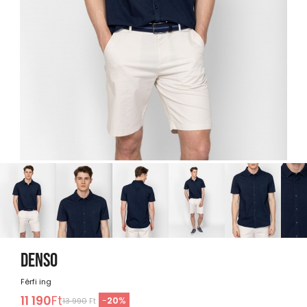
DENSO
Férfi ing
11 190
Ft
-
20
%
13 990
Ft