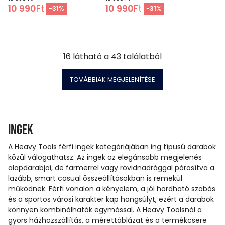
10 990
Ft
10 990
Ft
-
31
%
-
31
%
16
látható a
43
találatból
TOVÁBBIAK MEGJELENÍTÉSE
Ingek
A Heavy Tools férfi ingek kategóriájában ing típusú darabok
közül válogathatsz. Az ingek az elegánsabb megjelenés
alapdarabjai, de farmerrel vagy rövidnadrággal párosítva a
lazább, smart casual összeállításokban is remekül
működnek. Férfi vonalon a kényelem, a jól hordható szabás
és a sportos városi karakter kap hangsúlyt, ezért a darabok
könnyen kombinálhatók egymással. A Heavy Toolsnál a
gyors házhozszállítás, a mérettáblázat és a termékcsere