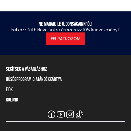
Ne maradj le újdonságainkról!
Iratkozz fel hírlevelünkre és szerezz 10% kedvezményt!
FELIRATKOZOM
Segítség a vásárláshoz
Hűségprogram & Ajándékkártya
Szállítási információ
Fizetési módok
Fiók
Törzsvásárlói program
Visszaküldés és elállás
Ajándékkártya
Rólunk
Belépés / Regisztráció
Mérettáblázat
Törzskártya egyenleg
Üzleteink és viszonteladók
A Heavy Tools márka
Gyakori kérdések (GYIK)
Viszonteladói információ
Vásárlói tájékoztatók
Csapatruházat