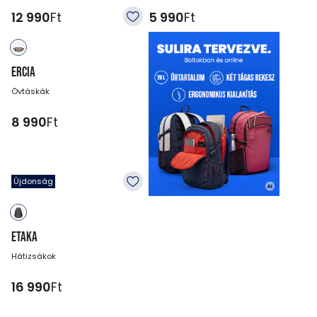
12 990
Ft
5 990
Ft
ERCIA
Övtáskák
8 990
Ft
Újdonság
ETAKA
Hátizsákok
16 990
Ft