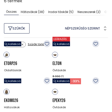
6
termék
Összes
Hátizsákok
(38)
Irodai táskák
(5)
Neszeszerek
(2)
Olda
NÉPSZERŰSÉG SZERINT
SZŰRŐK
LEÁRAZÁS
Új kollekció
Új kollekció
Szűrők törlése
Szín: zöld
ETORP26
ELTON
Oldaltáskák
Övtáskák
8 990
Ft
7 990
Ft
5 990
Ft
-
33
%
Új kollekció
Új kollekció
EKOMO26
EPEKY26
Hátizsákok
Övtáskák