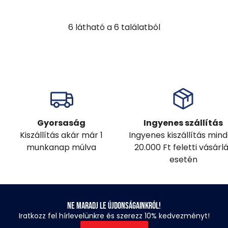
6
látható a
6
találatból
Gyorsaság
Ingyenes szállítás
Kiszállítás akár már 1
Ingyenes kiszállítás min
munkanap múlva
20.000 Ft feletti vásárl
esetén
Ne maradj le újdonságainkról!
Iratkozz fel hírlevelünkre és szerezz 10% kedvezményt!