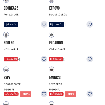
EDORKA25
ETROVO
Pénztárcák
Irodai táskák
3 990
Ft
15 990
Ft
Újdonság
Újdonság
EDOLFO
ELDARION
Hátizsákok
Oldaltáskák
14 990
Ft
11 990
Ft
LEÁRAZÁS
LEÁRAZÁS
ESPY
EMINI23
Neszeszerek
Övtáskák
7 990
Ft
5 990
Ft
5 590
Ft
3 990
Ft
-
30
%
-
33
%
LEÁRAZÁS
LEÁRAZÁS