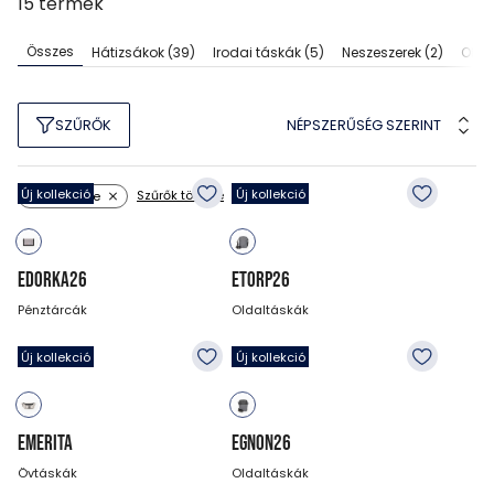
15
termék
Összes
Hátizsákok
(39)
Irodai táskák
(5)
Neszeszerek
(2)
Olda
NÉPSZERŰSÉG SZERINT
SZŰRŐK
Új kollekció
Új kollekció
Szűrők törlése
Szín: szürke
EDORKA26
ETORP26
Pénztárcák
Oldaltáskák
3 990
Ft
7 990
Ft
Új kollekció
Új kollekció
EMERITA
EGNON26
Övtáskák
Oldaltáskák