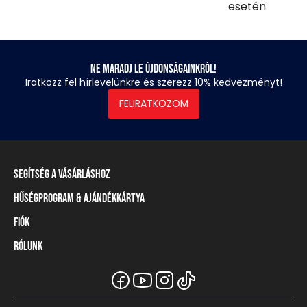
esetén
Ne maradj le újdonságainkról!
Iratkozz fel hírlevelünkre és szerezz 10% kedvezményt!
FELIRATKOZOM
Segítség a vásárláshoz
Hűségprogram & Ajándékkártya
Szállítási információ
Fizetési módok
Fiók
Törzsvásárlói program
Visszaküldés és elállás
Ajándékkártya
Rólunk
Belépés / Regisztráció
Mérettáblázat
Törzskártya egyenleg
Üzleteink és viszonteladók
A Heavy Tools márka
Gyakori kérdések (GYIK)
Viszonteladói információ
Vásárlói tájékoztatók
Csapatruházat