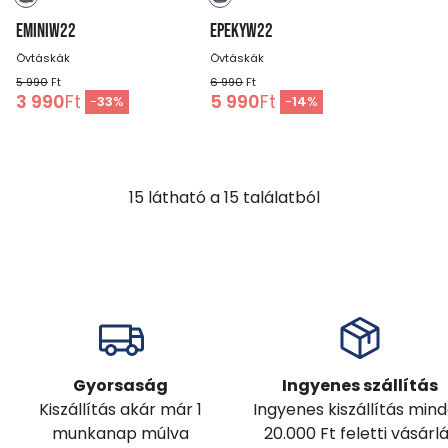
EMINIW22
EPEKYW22
Övtáskák
Övtáskák
5 990
Ft
6 990
Ft
3 990
Ft
5 990
Ft
-
33
%
-
14
%
15
látható a
15
találatból
Gyorsaság
Ingyenes szállítás
Kiszállítás akár már 1
Ingyenes kiszállítás min
munkanap múlva
20.000 Ft feletti vásárl