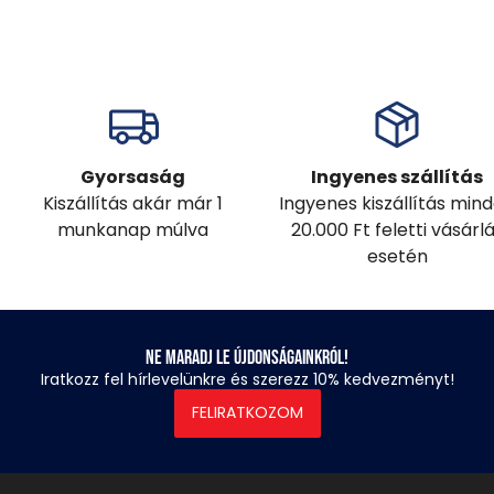
Gyorsaság
Ingyenes szállítás
Kiszállítás akár már 1
Ingyenes kiszállítás min
munkanap múlva
20.000 Ft feletti vásárl
esetén
Ne maradj le újdonságainkról!
Iratkozz fel hírlevelünkre és szerezz 10% kedvezményt!
FELIRATKOZOM