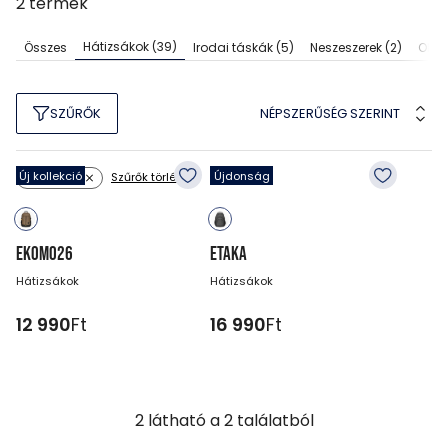
2
termék
Hátizsákok
(39)
Összes
Irodai táskák
(5)
Neszeszerek
(2)
Olda
NÉPSZERŰSÉG SZERINT
SZŰRŐK
Új kollekció
Újdonság
Szűrők törlése
Szín: zöld
EKOMO26
ETAKA
Hátizsákok
Hátizsákok
12 990
Ft
16 990
Ft
2
látható a
2
találatból