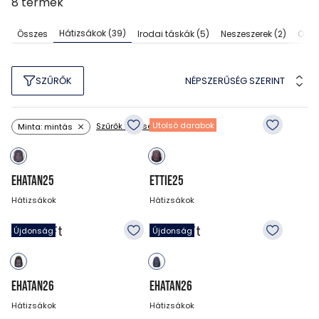
8
termék
Hátizsákok
(39)
Összes
Irodai táskák
(5)
Neszeszerek
(2)
Olda
NÉPSZERŰSÉG SZERINT
SZŰRŐK
Utolsó darabok
Szűrők törlése
Minta: mintás
EHATAN25
ETTIE25
Hátizsákok
Hátizsákok
18 990
Ft
18 990
Ft
Újdonság
Újdonság
EHATAN26
EHATAN26
Hátizsákok
Hátizsákok