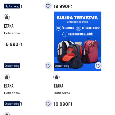
19 990
Ft
19 990
Ft
Újdonság
ETAKA
Hátizsákok
16 990
Ft
Újdonság
Újdonság
ETAKA
ETAKA
Hátizsákok
Hátizsákok
16 990
Ft
16 990
Ft
Újdonság