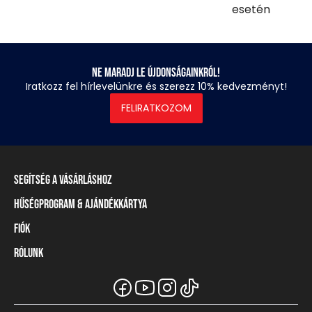
esetén
Ne maradj le újdonságainkról!
Iratkozz fel hírlevelünkre és szerezz 10% kedvezményt!
FELIRATKOZOM
Segítség a vásárláshoz
Hűségprogram & Ajándékkártya
Szállítási információ
Fizetési módok
Fiók
Törzsvásárlói program
Visszaküldés és elállás
Ajándékkártya
Rólunk
Belépés / Regisztráció
Mérettáblázat
Törzskártya egyenleg
Üzleteink és viszonteladók
A Heavy Tools márka
Gyakori kérdések (GYIK)
Viszonteladói információ
Vásárlói tájékoztatók