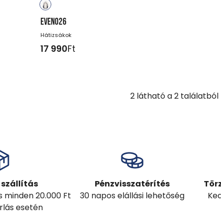
EVENO26
Hátizsákok
17 990
Ft
2
látható a
2
találatból
szállítás
Pénzvisszatérítés
Tör
ás minden 20.000 Ft
30 napos elállási lehetőség
Ked
árlás esetén