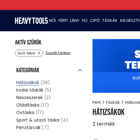
NŐI
FÉRFI
LÁNY
FIÚ
CIPŐ
TÁSKÁK
KIEGÉSZÍ
Aktív szűrők
Szűrők törlése
Szín: bézs
Kategóriák
Hátizsákok
(39)
Irodai táskák
(5)
Neszeszerek
(2)
Férfi
Táskák
Hátizs
Oldaltáska
(17)
Hátizsákok
Övtáska
(17)
Sport & utazó táska
(4)
2
termék
Pénztárcák
(7)