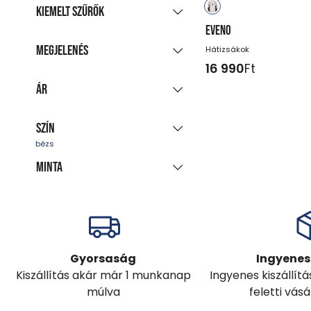
Kiemelt szűrők
EVENO
Új kollekció
(9)
Megjelenés
Hátizsákok
Akciós termékek
(1)
16 990
Ft
Csoportosított
Utolsó darabok
Ár
megjelenítés
Azonnal szállítható
Minden színt mutat
(34)
Szín
-
Ft
Minta
fekete
kék
többszínű
bézs
szürke
zöld
egyszínű
sárga
Gyorsaság
Ingyenes 
Kiszállítás akár már 1 munkanap
Ingyenes kiszállít
múlva
feletti vás