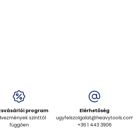
zsvásárlói program
Elérhetőség
vezmények szinttől
ugyfelszolgalat@heavytools.co
függően
+36 1 443 3906