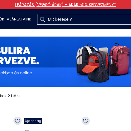
LEÁRAZÁS (VÉGSŐ ÁRAK) - AKÁR 50% KEDVEZMÉNY*
TŐK
AJÁNLATAINK
ákok
bézs
Újdonság