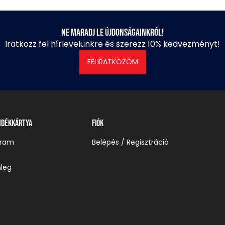
Ne maradj le újdonságainkról!
Iratkozz fel hírlevelünkre és szerezz 10% kedvezményt!
FELIRATKOZOM
ndékkártya
Fiók
gram
Belépés / Regisztráció
leg