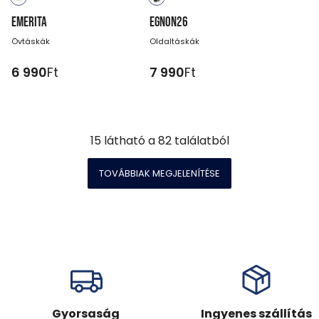
EMERITA
EGNON26
Övtáskák
Oldaltáskák
6 990
Ft
7 990
Ft
15
látható a
82
találatból
TOVÁBBIAK MEGJELENÍTÉSE
Gyorsaság
Ingyenes szállítás