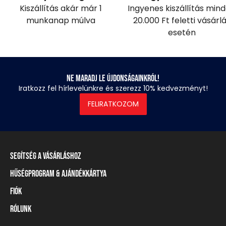
Kiszállítás akár már 1
Ingyenes kiszállítás min
munkanap múlva
20.000 Ft feletti vásárl
esetén
Ne maradj le újdonságainkról!
Iratkozz fel hírlevelünkre és szerezz 10% kedvezményt!
FELIRATKOZOM
Segítség a vásárláshoz
Hűségprogram & Ajándékkártya
Szállítási információ
Fizetési módok
Fiók
Törzsvásárlói program
Visszaküldés és elállás
Ajándékkártya
Rólunk
Belépés / Regisztráció
Mérettáblázat
Törzskártya egyenleg
Üzleteink és viszonteladók