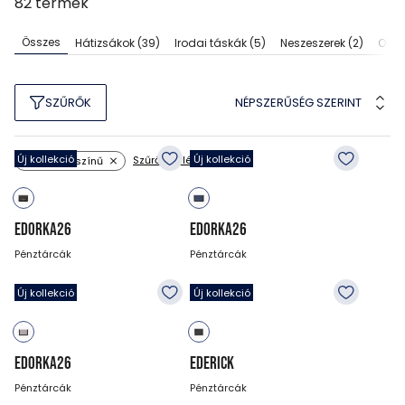
82
termék
Összes
Hátizsákok
(39)
Irodai táskák
(5)
Neszeszerek
(2)
Olda
NÉPSZERŰSÉG SZERINT
SZŰRŐK
Új kollekció
Új kollekció
Szűrők törlése
Minta: egyszínű
EDORKA26
EDORKA26
Pénztárcák
Pénztárcák
3 990
Ft
3 990
Ft
Új kollekció
Új kollekció
EDORKA26
EDERICK
Pénztárcák
Pénztárcák