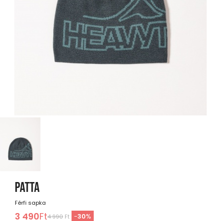
PATTA
Férfi sapka
3 490
Ft
-
30
%
4 990
Ft