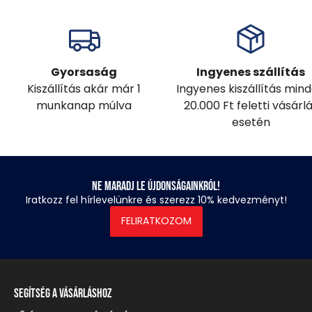
Gyorsaság
Ingyenes szállítás
Kiszállítás akár már 1
Ingyenes kiszállítás min
munkanap múlva
20.000 Ft feletti vásárl
esetén
Ne maradj le újdonságainkról!
Iratkozz fel hírlevelünkre és szerezz 10% kedvezményt!
FELIRATKOZOM
Segítség a vásárláshoz