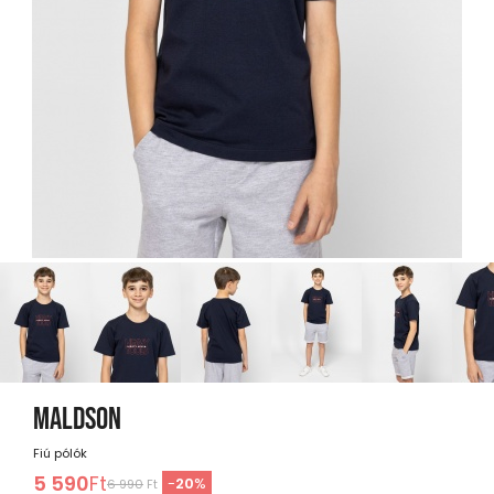
MALDSON
Fiú pólók
5 590
Ft
-
20
%
6 990
Ft