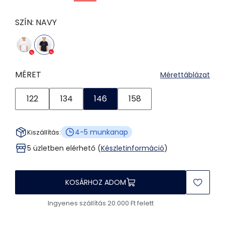
SZÍN:
NAVY
MÉRET
Mérettáblázat
122
134
146
158
4-5 munkanap
Kiszállítás:
5 üzletben elérhető (
Készletinformáció
)
KOSÁRHOZ ADOM
Ingyenes szállítás 20.000 Ft felett