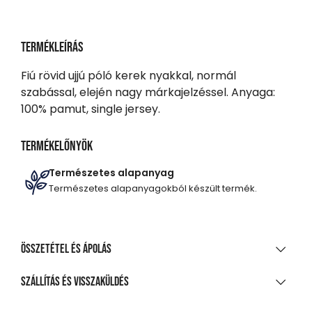
Termékleírás
Fiú rövid ujjú póló kerek nyakkal, normál
szabással, elején nagy márkajelzéssel. Anyaga:
100% pamut, single jersey.
Termékelőnyök
Természetes alapanyag
Természetes alapanyagokból készült termék.
Összetétel és ápolás
ANYAGÖSSZETÉTEL
Szállítás és visszaküldés
100%-os pamut, szabálytalan szabású szövet