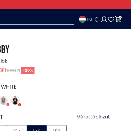
HU
0
BBY
ólók
0
Ft
-
20
%
6 990
Ft
:
WHITE
T
Mérettáblázat