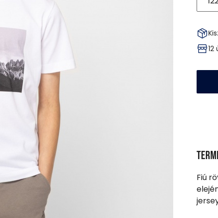
12
Kis
12
Term
Fiú r
elejé
jersey