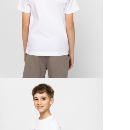
Házho
Va
1 290
Ne
Részl
VIS
Csere
30 n
Vissz
1 290
Részl