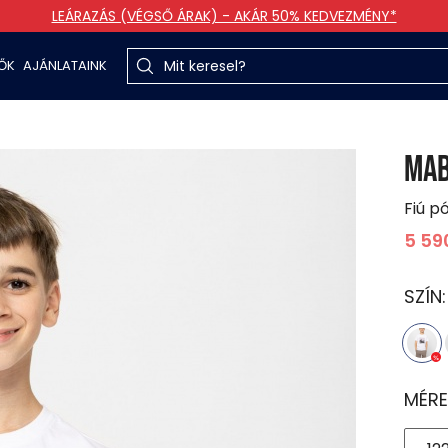
LEÁRAZÁS (VÉGSŐ ÁRAK) - AKÁR 50% KEDVEZMÉNY*
TŐK
AJÁNLATAINK
MA
Fiú p
5 59
SZÍN
MÉRE