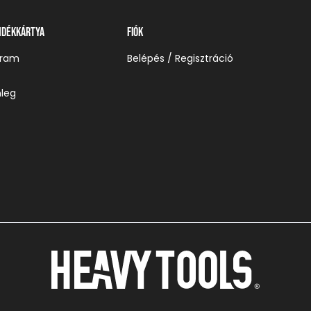
ndékkártya
Fiók
gram
Belépés / Regisztráció
leg