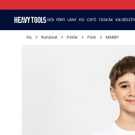
NŐI
FÉRFI
LÁNY
FIÚ
CIPŐ
TÁSKÁK
KIEGÉSZÍ
Fiú
Ruházat
Pólók
Póló
MABBY