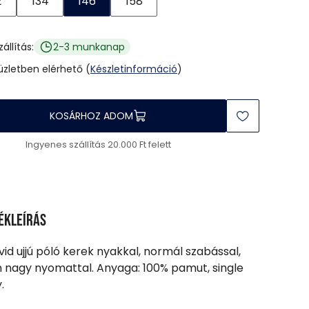
2
134
146
158
zállítás:
2-3 munkanap
 üzletben elérhető (
Készletinformáció
)
KOSÁRHOZ ADOM
Ingyenes szállítás 20.000 Ft felett
ékleírás
övid ujjú póló kerek nyakkal, normál szabással,
n nagy nyomattal. Anyaga: 100% pamut, single
.