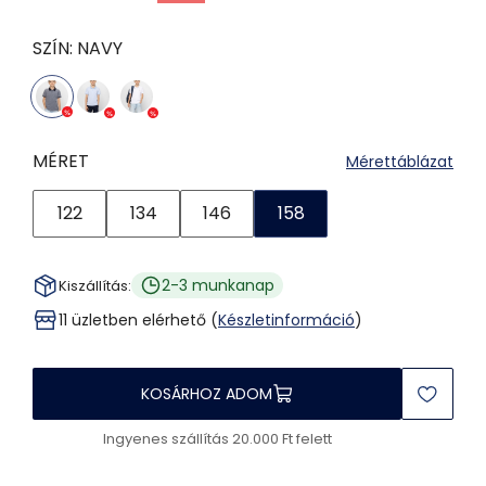
SZÍN:
NAVY
MÉRET
Mérettáblázat
122
134
146
158
2-3 munkanap
Kiszállítás:
11 üzletben elérhető (
Készletinformáció
)
KOSÁRHOZ ADOM
Ingyenes szállítás 20.000 Ft felett