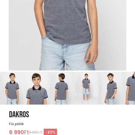
DAKROS
Fiú pólók
6 990
Ft
-
22
%
8 990
Ft