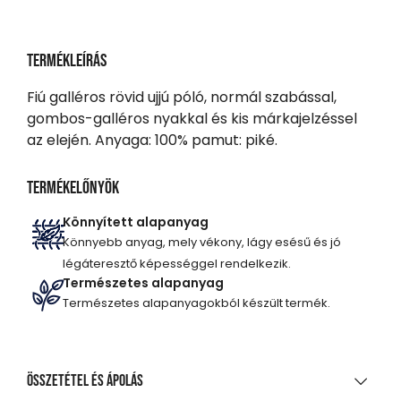
Termékleírás
Fiú galléros rövid ujjú póló, normál szabással,
gombos-galléros nyakkal és kis márkajelzéssel
az elején. Anyaga: 100% pamut: piké.
Termékelőnyök
Könnyített alapanyag
Könnyebb anyag, mely vékony, lágy esésű és jó
légáteresztő képességgel rendelkezik.
Természetes alapanyag
Természetes alapanyagokból készült termék.
Összetétel és ápolás