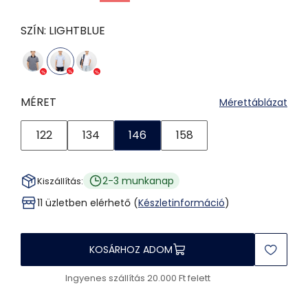
SZÍN:
LIGHTBLUE
MÉRET
Mérettáblázat
122
134
146
158
2-3 munkanap
Kiszállítás:
11 üzletben elérhető (
Készletinformáció
)
KOSÁRHOZ ADOM
Ingyenes szállítás 20.000 Ft felett