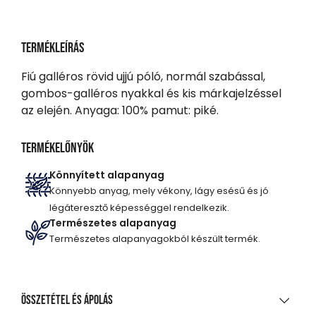
Termékleírás
Fiú galléros rövid ujjú póló, normál szabással,
gombos-galléros nyakkal és kis márkajelzéssel
az elején. Anyaga: 100% pamut: piké.
Termékelőnyök
Könnyített alapanyag
Könnyebb anyag, mely vékony, lágy esésű és jó
légáteresztő képességgel rendelkezik.
Természetes alapanyag
Természetes alapanyagokból készült termék.
Összetétel és ápolás