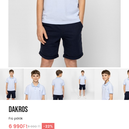
DAKROS
Fiú pólók
6 990
Ft
-
22
%
8 990
Ft