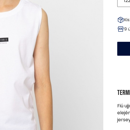
12
Kis
9 
Term
Fiú uj
elejé
jersey