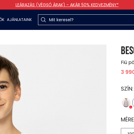
LEÁRAZÁS (VÉGSŐ ÁRAK) - AKÁR 50% KEDVEZMÉNY*
TŐK
AJÁNLATAINK
BES
Fiú p
3 99
SZÍN
MÉRE