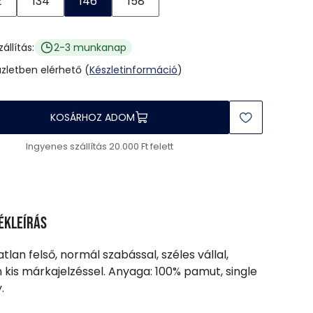
2
134
146
158
zállítás:
2-3 munkanap
üzletben elérhető (
Készletinformáció
)
KOSÁRHOZ ADOM
Ingyenes szállítás 20.000 Ft felett
ékleírás
jatlan felső, normál szabással, széles vállal,
n kis márkajelzéssel. Anyaga: 100% pamut, single
.