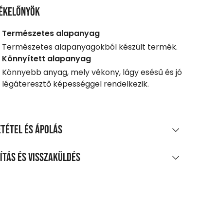
ékelőnyök
Természetes alapanyag
Természetes alapanyagokból készült termék.
Könnyített alapanyag
Könnyebb anyag, mely vékony, lágy esésű és jó
légáteresztő képességgel rendelkezik.
tétel és ápolás
AGÖSSZETÉTEL
ítás és visszaküldés
os pamut egyrétegű jersey
LÍTÁS
TÍTÁS ÉS KEZELÉS
0 Ft feletti vásárlás esetén
legnagyobb mosási hőmérséklet 30°C,
enes