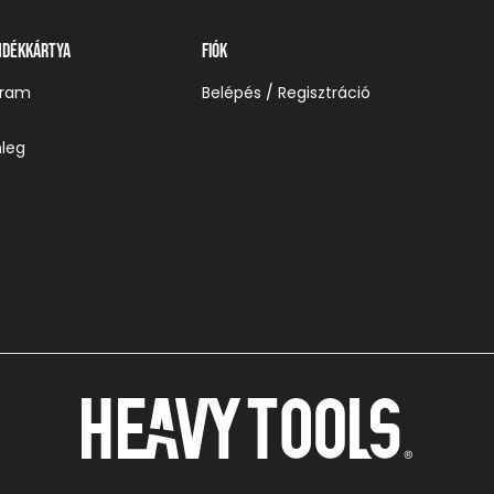
ndékkártya
Fiók
gram
Belépés / Regisztráció
leg