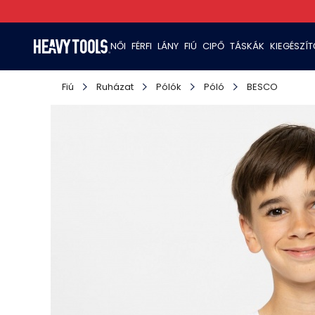
NŐI
FÉRFI
LÁNY
FIÚ
CIPŐ
TÁSKÁK
KIEGÉSZÍ
Fiú
Ruházat
Pólók
Póló
BESCO