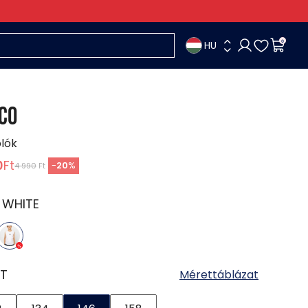
HU
0
CO
ólók
0
Ft
-
20
%
4 990
Ft
:
WHITE
T
Mérettáblázat