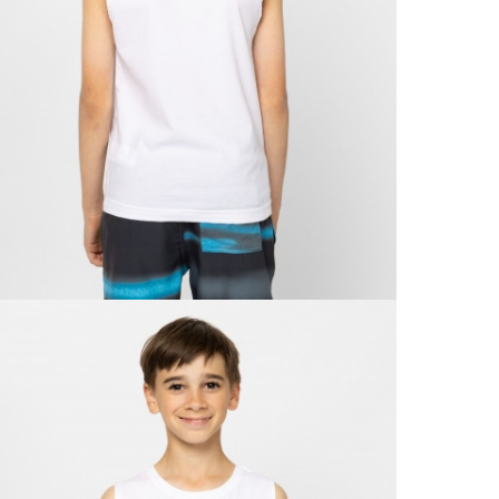
kí
Csom
Ne
990 F
Gé
Házho
Va
1 290
Ne
Részl
VIS
Csere
30 n
Vissz
1 290
Részl