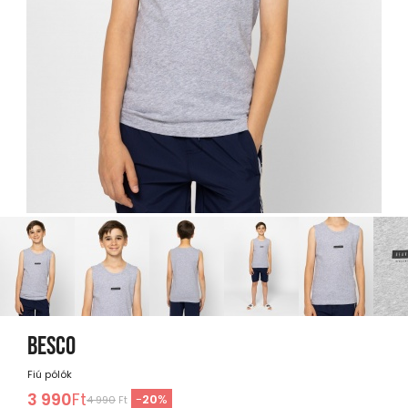
BESCO
Fiú pólók
3 990
Ft
-
20
%
4 990
Ft