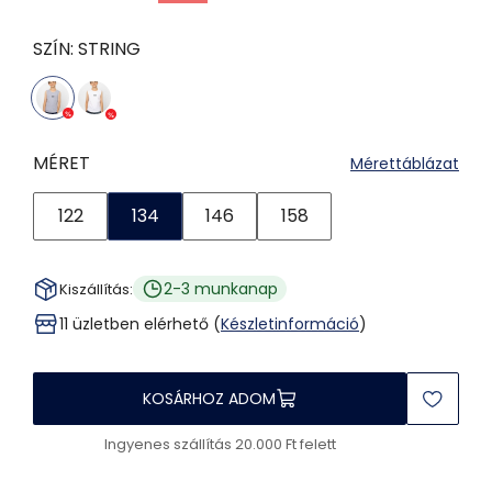
SZÍN:
STRING
MÉRET
Mérettáblázat
122
134
146
158
2-3 munkanap
Kiszállítás:
11 üzletben elérhető (
Készletinformáció
)
KOSÁRHOZ ADOM
Ingyenes szállítás 20.000 Ft felett