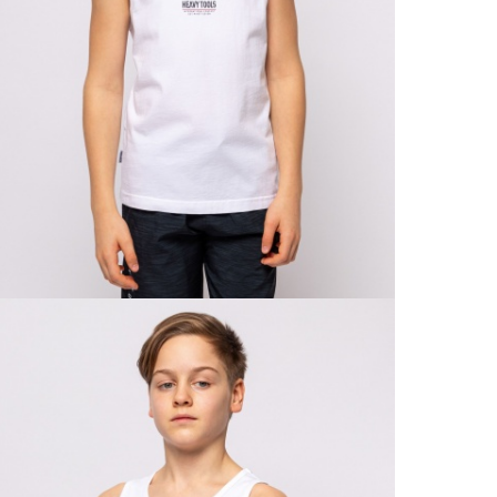
Csere
30 n
Vissz
1 290
Részl