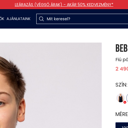
LEÁRAZÁS (VÉGSŐ ÁRAK) - AKÁR 50% KEDVEZMÉNY*
TŐK
AJÁNLATAINK
BEB
Fiú p
2 49
SZÍN
MÉRE