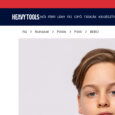
NŐI
FÉRFI
LÁNY
FIÚ
CIPŐ
TÁSKÁK
KIEGÉSZÍ
Fiú
Ruházat
Pólók
Póló
BEBO