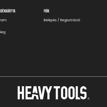
ndékkártya
Fiók
gram
Belépés / Regisztráció
leg