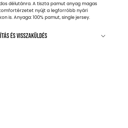
dos délutánra. A tiszta pamut anyag magas
komfortérzetet nyújt a legforróbb nyári
on is. Anyaga: 100% pamut, single jersey.
ítás és visszaküldés
LÍTÁS
0 Ft feletti vásárlás esetén
enes
agpontra, automatába
t-tól
zszállítás
 Ft-tól
etes szállítási információk
SZAKÜLDÉS