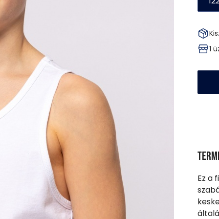
12
Kis
1 
Term
Ez a 
szabá
keske
által