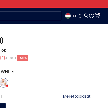
HU
0
O
ólók
0
Ft
-
50
%
4 990
Ft
:
WHITE
T
Mérettáblázat