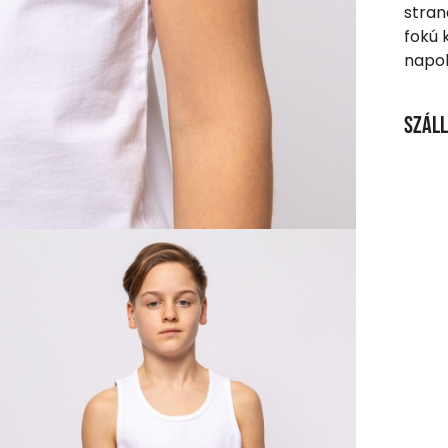
stran
fokú 
napok
Száll
SZÁL
20 00
Ingy
Csom
990 F
Házho
1 290
Részl
VIS