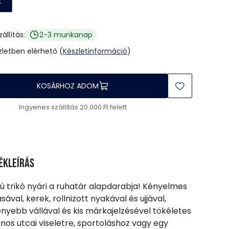
2
zállítás:
2-3 munkanap
üzletben elérhető (
Készletinformáció
)
KOSÁRHOZ ADOM
Ingyenes szállítás 20.000 Ft felett
ékleírás
fiú trikó nyári a ruhatár alapdarabja! Kényelmes
sával, kerek, rollnizott nyakával és ujjával,
nyebb vállával és kis márkajelzésével tökéletes
ános utcai viseletre, sportoláshoz vagy egy