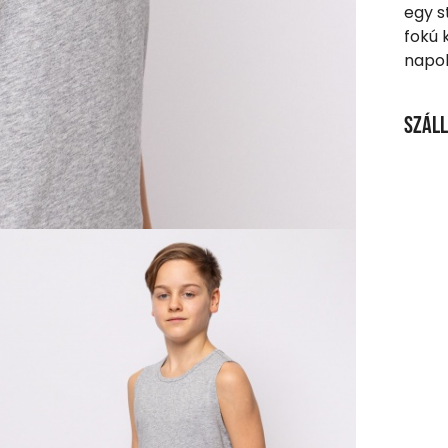
egy s
fokú 
napok
Száll
SZÁL
20 00
Ingy
Csom
990 F
Házho
1 290
Részl
VIS