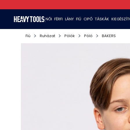
NŐI
FÉRFI
LÁNY
FIÚ
CIPŐ
TÁSKÁK
KIEGÉSZÍ
Fiú
Ruházat
Pólók
Póló
BAKERS