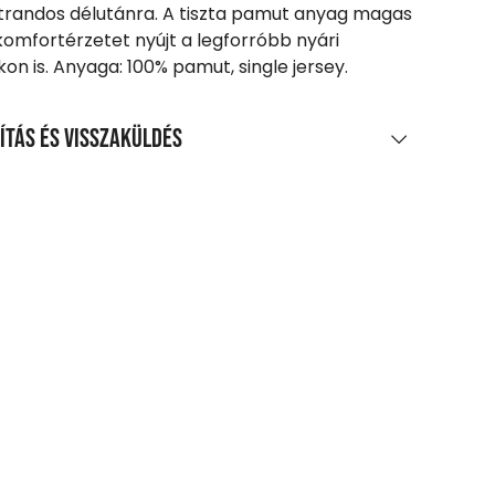
trandos délutánra. A tiszta pamut anyag magas
komfortérzetet nyújt a legforróbb nyári
on is. Anyaga: 100% pamut, single jersey.
ítás és visszaküldés
LÍTÁS
0 Ft feletti vásárlás esetén
enes
agpontra, automatába
t-tól
zszállítás
 Ft-tól
etes szállítási információk
SZAKÜLDÉS