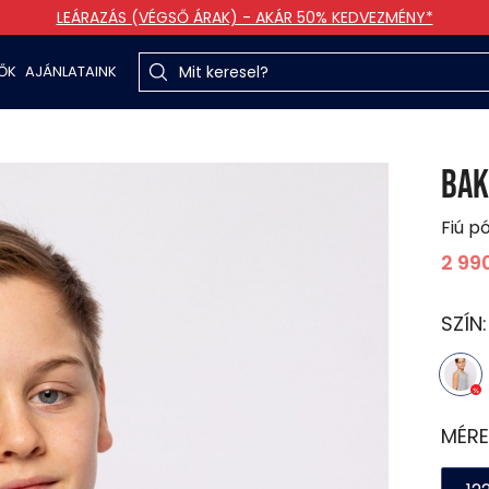
LEÁRAZÁS (VÉGSŐ ÁRAK) - AKÁR 50% KEDVEZMÉNY*
TŐK
AJÁNLATAINK
BAK
Fiú p
2 99
SZÍN
MÉRE