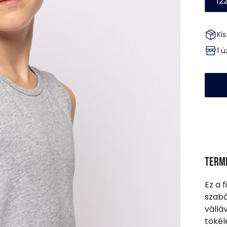
12
Kis
1 
Term
Ez a 
szabá
vállá
tökél