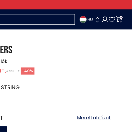
HU
0
ERS
ólók
0
Ft
-
40
%
4 990
Ft
:
STRING
T
Mérettáblázat