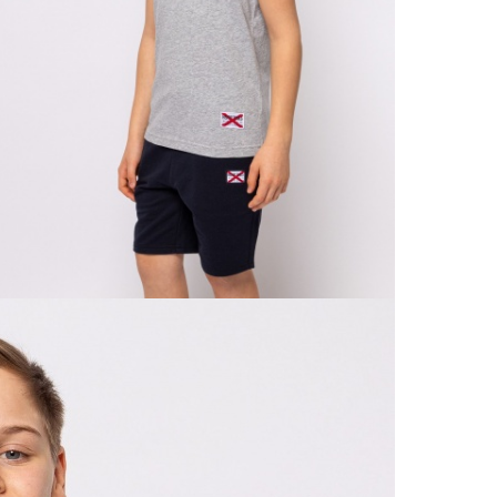
Csere
30 n
Vissz
1 290
Részl