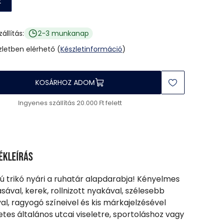
2
zállítás:
2-3 munkanap
üzletben elérhető (
Készletinformáció
)
KOSÁRHOZ ADOM
Ingyenes szállítás 20.000 Ft felett
ékleírás
fiú trikó nyári a ruhatár alapdarabja! Kényelmes
sával, kerek, rollnizott nyakával, szélesebb
val, ragyogó színeivel és kis márkajelzésével
etes általános utcai viseletre, sportoláshoz vagy