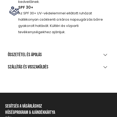
kedvelőinek.
SPF 30+
Az SPF 30+ UV-védelemmel ellátott ruházat
hatékonyan csökkenti a káros napsugárzás bőrre
gyakorolt hatását. Kültéri és vízparti
tevékenységekhez ajánljuk.
Összetétel és ápolás
ANYAGÖSSZETÉTEL
Szállítás és visszaküldés
84% poliészter, 16% elasztán
SZÁLLÍTÁS
TISZTÍTÁS ÉS KEZELÉS
20 000 Ft feletti vásárlás esetén
Ingyenes
A legnagyobb mosási hőmérséklet 30°C, kíméletes
eljárással
Csomagpontra, automatába
Segítség a vásárláshoz
Nem fehéríthető!
990 Ft-tól
Hűségprogram & Ajándékkártya
Szállítási információ
Házhozszállítás
Gépben nem szárítható!