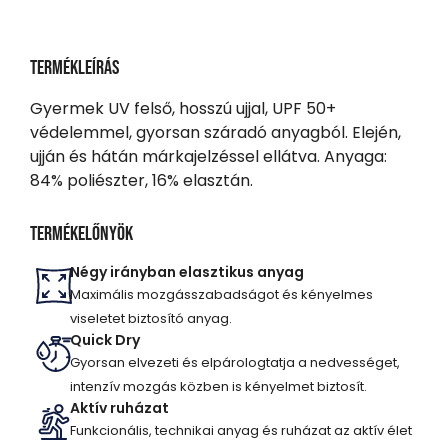
Termékleírás
Gyermek UV felső, hosszú ujjal, UPF 50+
védelemmel, gyorsan száradó anyagból. Elején,
ujján és hátán márkajelzéssel ellátva. Anyaga:
84% poliészter, 16% elasztán.
Termékelőnyök
Négy irányban elasztikus anyag
Maximális mozgásszabadságot és kényelmes
viseletet biztosító anyag.
Quick Dry
Gyorsan elvezeti és elpárologtatja a nedvességet,
intenzív mozgás közben is kényelmet biztosít.
Aktív ruházat
Funkcionális, technikai anyag és ruházat az aktív élet