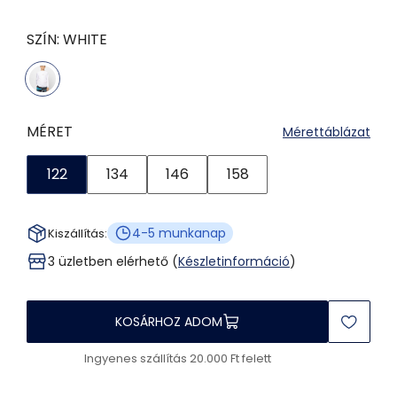
SZÍN:
WHITE
MÉRET
Mérettáblázat
122
134
146
158
4-5 munkanap
Kiszállítás:
3 üzletben elérhető (
Készletinformáció
)
KOSÁRHOZ ADOM
Ingyenes szállítás 20.000 Ft felett