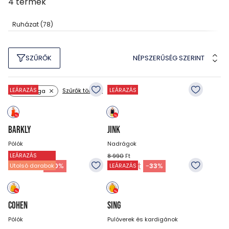
4
termék
Ruházat
(78)
NÉPSZERŰSÉG SZERINT
SZŰRŐK
LEÁRAZÁS
LEÁRAZÁS
Szűrők törlése
Szín: sárga
BARKLY
JINK
Pólók
Nadrágok
LEÁRAZÁS
4 990
Ft
8 990
Ft
3 990
Ft
5 990
Ft
-
20
%
-
33
%
Utolsó darabok
LEÁRAZÁS
COHEN
SING
Pólók
Pulóverek és kardigánok