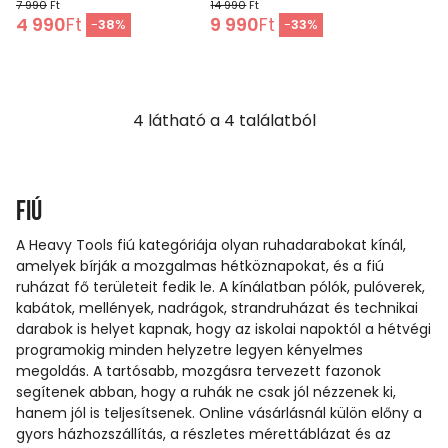
7 990
Ft
14 990
Ft
4 990
Ft
9 990
Ft
-
38
%
-
33
%
4
látható a
4
találatból
Fiú
A Heavy Tools fiú kategóriája olyan ruhadarabokat kínál,
amelyek bírják a mozgalmas hétköznapokat, és a fiú
ruházat fő területeit fedik le. A kínálatban pólók, pulóverek,
kabátok, mellények, nadrágok, strandruházat és technikai
darabok is helyet kapnak, hogy az iskolai napoktól a hétvégi
programokig minden helyzetre legyen kényelmes
megoldás. A tartósabb, mozgásra tervezett fazonok
segítenek abban, hogy a ruhák ne csak jól nézzenek ki,
hanem jól is teljesítsenek. Online vásárlásnál külön előny a
gyors házhozszállítás, a részletes mérettáblázat és az