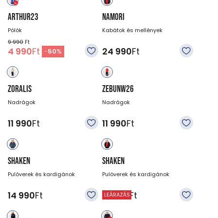
ARTHUR23
NAMORI
Pólók
Kabátok és mellények
9 990
Ft
4 990
Ft
24 990
Ft
-
50
%
ZORALIS
ZEBUNW26
Nadrágok
Nadrágok
11 990
Ft
11 990
Ft
SHAKEN
SHAKEN
Pulóverek és kardigánok
Pulóverek és kardigánok
14 990
Ft
14 990
Ft
LEÁRAZÁS