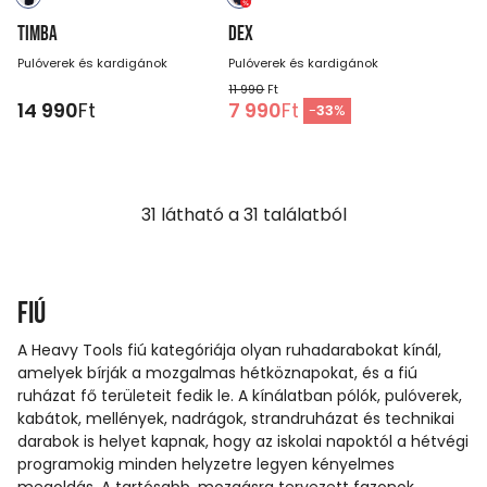
TIMBA
DEX
Pulóverek és kardigánok
Pulóverek és kardigánok
11 990
Ft
14 990
Ft
7 990
Ft
-
33
%
31
látható a
31
találatból
Fiú
A Heavy Tools fiú kategóriája olyan ruhadarabokat kínál,
amelyek bírják a mozgalmas hétköznapokat, és a fiú
ruházat fő területeit fedik le. A kínálatban pólók, pulóverek,
kabátok, mellények, nadrágok, strandruházat és technikai
darabok is helyet kapnak, hogy az iskolai napoktól a hétvégi
programokig minden helyzetre legyen kényelmes
megoldás. A tartósabb, mozgásra tervezett fazonok