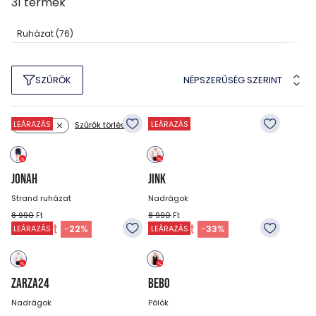
31
termék
Ruházat
(76)
NÉPSZERŰSÉG SZERINT
SZŰRŐK
LEÁRAZÁS
LEÁRAZÁS
Szűrők törlése
Szín: kék
JONAH
JINK
Strand ruházat
Nadrágok
8 990
Ft
8 990
Ft
6 990
Ft
5 990
Ft
-
22
%
-
33
%
LEÁRAZÁS
LEÁRAZÁS
ZARZA24
BEBO
Nadrágok
Pólók