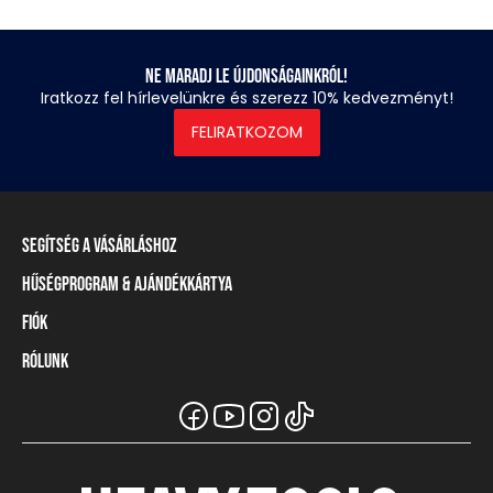
Ne maradj le újdonságainkról!
Iratkozz fel hírlevelünkre és szerezz 10% kedvezményt!
FELIRATKOZOM
Segítség a vásárláshoz
Hűségprogram & Ajándékkártya
Szállítási információ
Fizetési módok
Fiók
Törzsvásárlói program
Visszaküldés és elállás
Ajándékkártya
Rólunk
Belépés / Regisztráció
Mérettáblázat
Törzskártya egyenleg
Üzleteink és viszonteladók
A Heavy Tools márka
Gyakori kérdések (GYIK)
Viszonteladói információ
Vásárlói tájékoztatók
Csapatruházat
Ügyfélszolgálat
Széchenyi Terv Plusz