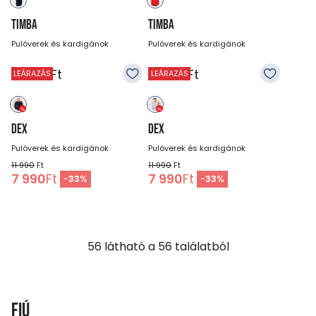
TIMBA
TIMBA
Pulóverek és kardigánok
Pulóverek és kardigánok
14 990
Ft
14 990
Ft
LEÁRAZÁS
LEÁRAZÁS
DEX
DEX
Pulóverek és kardigánok
Pulóverek és kardigánok
11 990
Ft
11 990
Ft
7 990
Ft
7 990
Ft
-
33
%
-
33
%
56
látható a
56
találatból
Fiú