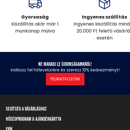
Gyorsaság
Ingyenes szállítás
Kiszállítás akár már 1
Ingyenes kiszállítás min
munkanap múlva
20.000 Ft feletti vásárl
esetén
Ne maradj le újdonságainkról!
Iratkozz fel hírlevelünkre és szerezz 10% kedvezményt!
FELIRATKOZOM
Segítség a vásárláshoz
Hűségprogram & Ajándékkártya
Szállítási információ
Fizetési módok
Fiók