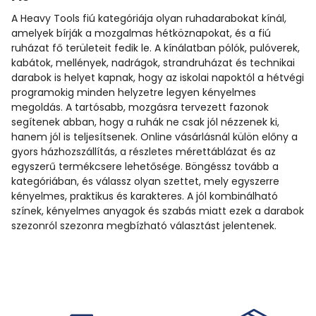
A Heavy Tools fiú kategóriája olyan ruhadarabokat kínál,
amelyek bírják a mozgalmas hétköznapokat, és a fiú
ruházat fő területeit fedik le. A kínálatban pólók, pulóverek,
kabátok, mellények, nadrágok, strandruházat és technikai
darabok is helyet kapnak, hogy az iskolai napoktól a hétvégi
programokig minden helyzetre legyen kényelmes
megoldás. A tartósabb, mozgásra tervezett fazonok
segítenek abban, hogy a ruhák ne csak jól nézzenek ki,
hanem jól is teljesítsenek. Online vásárlásnál külön előny a
gyors házhozszállítás, a részletes mérettáblázat és az
egyszerű termékcsere lehetősége. Böngéssz tovább a
kategóriában, és válassz olyan szettet, mely egyszerre
kényelmes, praktikus és karakteres. A jól kombinálható
színek, kényelmes anyagok és szabás miatt ezek a darabok
szezonról szezonra megbízható választást jelentenek.