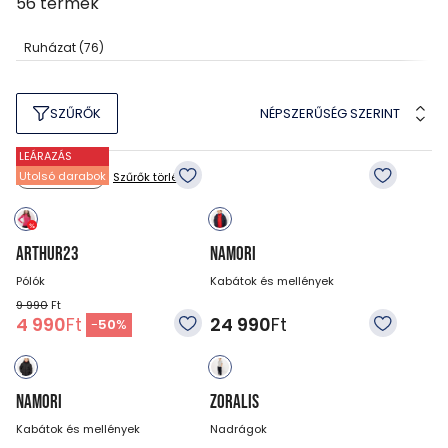
56
termék
Ruházat
(76)
NÉPSZERŰSÉG SZERINT
SZŰRŐK
LEÁRAZÁS
Utolsó darabok
Szűrők törlése
Méret: 134
ARTHUR23
NAMORI
Pólók
Kabátok és mellények
9 990
Ft
4 990
Ft
24 990
Ft
-
50
%
NAMORI
ZORALIS
Kabátok és mellények
Nadrágok