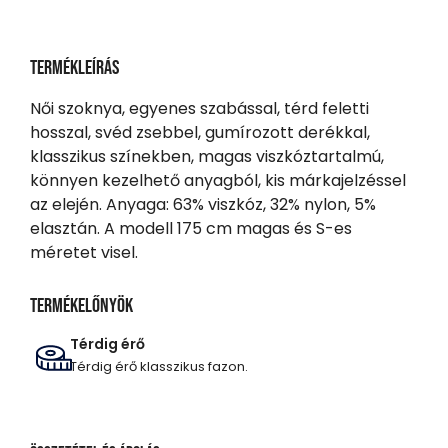
Termékleírás
Női szoknya, egyenes szabással, térd feletti
hosszal, svéd zsebbel, gumírozott derékkal,
klasszikus színekben, magas viszkóztartalmú,
könnyen kezelhető anyagból, kis márkajelzéssel
az elején. Anyaga: 63% viszkóz, 32% nylon, 5%
elasztán. A modell 175 cm magas és S-es
méretet visel.
Termékelőnyök
Térdig érő
Térdig érő klasszikus fazon.