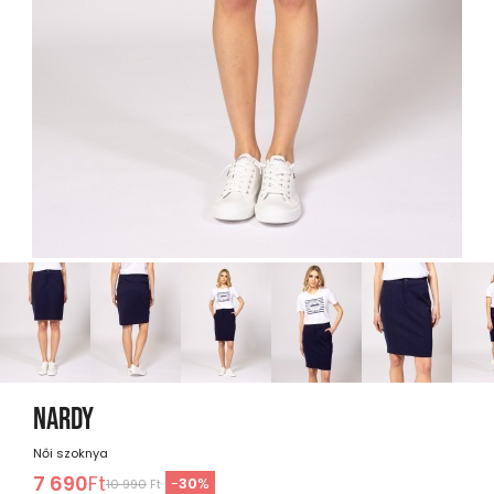
NARDY
Női szoknya
7 690
Ft
-
30
%
10 990
Ft