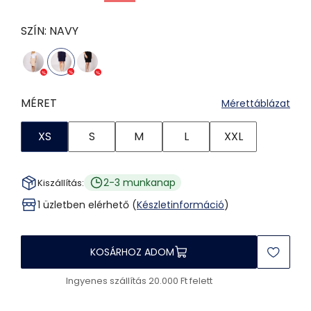
SZÍN:
NAVY
MÉRET
Mérettáblázat
XS
S
M
L
XXL
2-3 munkanap
Kiszállítás:
1 üzletben elérhető (
Készletinformáció
)
KOSÁRHOZ ADOM
Ingyenes szállítás 20.000 Ft felett